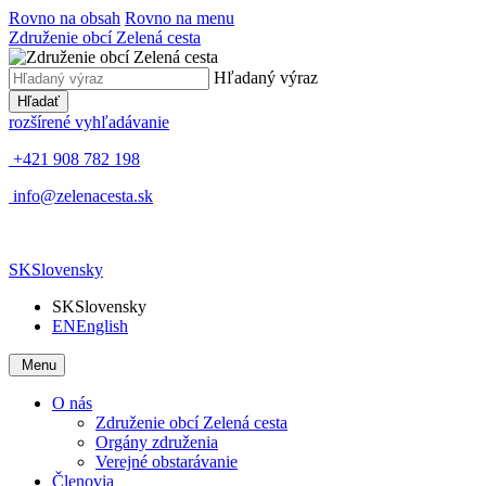
Rovno na obsah
Rovno na menu
Združenie obcí Zelená cesta
Hľadaný výraz
Hľadať
rozšírené vyhľadávanie
+421 908 782 198
info@zelenacesta.sk
SK
Slovensky
SK
Slovensky
EN
English
Menu
O nás
Združenie obcí Zelená cesta
Orgány združenia
Verejné obstarávanie
Členovia