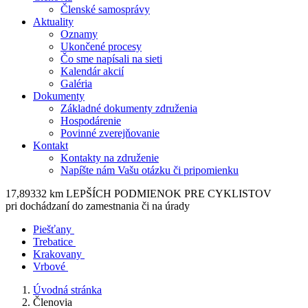
Členské samosprávy
Aktuality
Oznamy
Ukončené procesy
Čo sme napísali na sieti
Kalendár akcií
Galéria
Dokumenty
Základné dokumenty združenia
Hospodárenie
Povinné zverejňovanie
Kontakt
Kontakty na združenie
Napíšte nám Vašu otázku či pripomienku
17,89332 km LEPŠÍCH PODMIENOK PRE CYKLISTOV
pri dochádzaní do zamestnania či na úrady
Piešťany
Trebatice
Krakovany
Vrbové
Úvodná stránka
Členovia