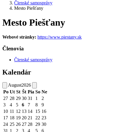
Členské samosprávy
Mesto Piešťany
Mesto Piešťany
Webové stránky:
https://www.piestany.sk
Členovia
Členské samosprávy
Kalendár
August
2026
Po
Ut
St
Št
Pia
So
Ne
27
28
29
30
31
1
2
3
4
5
6
7
8
9
10
11
12
13
14
15
16
17
18
19
20
21
22
23
24
25
26
27
28
29
30
31
1
2
3
4
5
6