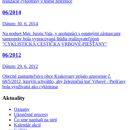
realizácie cyklotrasy v telese železnice
06/2014
Dátum:
30. 6. 2014
Na podnet Mgr. Juraja Vala, v spolupráci s ostatnými zástupcami
samospráv bola vypracovaná štúdia realizovateľnosti
"CYKLISTICKÁ CESTIČKA VRBOVÉ-PIEŠŤANY"
06/2012
Dátum:
29. 6. 2012
Obecné zastupiteľstvo obce Krakovany prijalo uznesenie č.
68/5/2012, ktorým schválilo, aby železničná trať Vrbové - Piešťany
bola využívaná ako cyklotrasa
Aktuality
Oznamy
Ukončené procesy
Čo sme napísali na sieti
Kalendár akcií