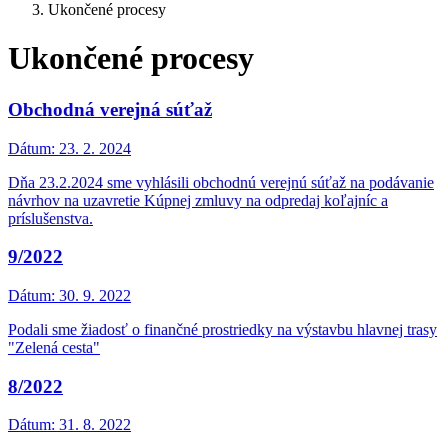
Ukončené procesy
Ukončené procesy
Obchodná verejná súťaž
Dátum:
23. 2. 2024
Dňa 23.2.2024 sme vyhlásili obchodnú verejnú súťaž na podávanie
návrhov na uzavretie Kúpnej zmluvy na odpredaj koľajníc a
príslušenstva.
9/2022
Dátum:
30. 9. 2022
Podali sme žiadosť o finančné prostriedky na výstavbu hlavnej trasy
"Zelená cesta"
8/2022
Dátum:
31. 8. 2022