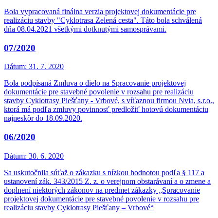
Bola vypracovaná finálna verzia projektovej dokumentácie pre
realizáciu stavby "Cyklotrasa Zelená cesta". Táto bola schválená
dňa 08.04.2021 všetkými dotknutými samosprávami.
07/2020
Dátum:
31. 7. 2020
Bola podpísaná Zmluva o dielo na Spracovanie projektovej
dokumentácie pre stavebné povolenie v rozsahu pre realizáciu
stavby Cyklotrasy Piešťany - Vrbové, s víťaznou firmou Nvia, s.r.o.,
ktorá má podľa zmluvy povinnosť predložiť hotovú dokumentáciu
najneskôr do 18.09.2020.
06/2020
Dátum:
30. 6. 2020
Sa uskutočnila súťaž o zákazku s nízkou hodnotou podľa § 117 a
ustanovení zák. 343/2015 Z. z. o verejnom obstarávaní a o zmene a
doplnení niektorých zákonov na predmet zákazky „Spracovanie
projektovej dokumentácie pre stavebné povolenie v rozsahu pre
realizáciu stavby Cyklotrasy Piešťany – Vrbové“