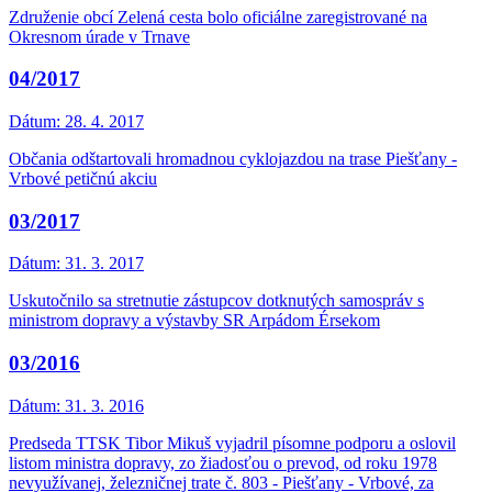
Združenie obcí Zelená cesta bolo oficiálne zaregistrované na
Okresnom úrade v Trnave
04/2017
Dátum:
28. 4. 2017
Občania odštartovali hromadnou cyklojazdou na trase Piešťany -
Vrbové petičnú akciu
03/2017
Dátum:
31. 3. 2017
Uskutočnilo sa stretnutie zástupcov dotknutých samospráv s
ministrom dopravy a výstavby SR Arpádom Érsekom
03/2016
Dátum:
31. 3. 2016
Predseda TTSK Tibor Mikuš vyjadril písomne podporu a oslovil
listom ministra dopravy, zo žiadosťou o prevod, od roku 1978
nevyužívanej, železničnej trate č. 803 - Piešťany - Vrbové, za