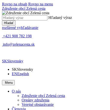
Rovno na obsah
Rovno na menu
Združenie obcí Zelená cesta
Hľadaný výraz
Hľadať
rozšírené vyhľadávanie
+421 908 782 198
info@zelenacesta.sk
SK
Slovensky
SK
Slovensky
EN
English
Menu
O nás
Združenie obcí Zelená cesta
Orgány združenia
Verejné obstarávanie
Členovia