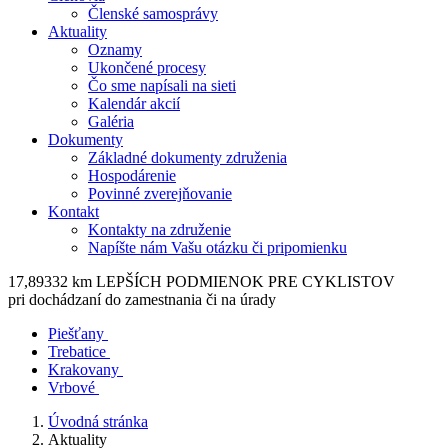
Členské samosprávy
Aktuality
Oznamy
Ukončené procesy
Čo sme napísali na sieti
Kalendár akcií
Galéria
Dokumenty
Základné dokumenty združenia
Hospodárenie
Povinné zverejňovanie
Kontakt
Kontakty na združenie
Napíšte nám Vašu otázku či pripomienku
17,89332 km LEPŠÍCH PODMIENOK PRE CYKLISTOV
pri dochádzaní do zamestnania či na úrady
Piešťany
Trebatice
Krakovany
Vrbové
Úvodná stránka
Aktuality