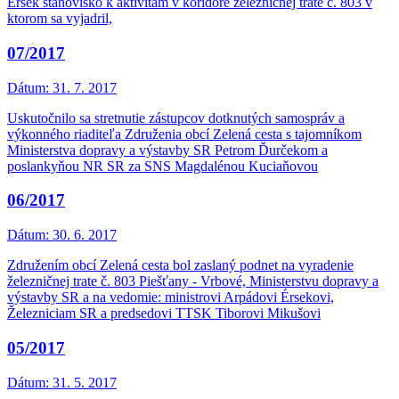
Érsek stanovisko k aktivitám v koridore železničnej trate č. 803 v
ktorom sa vyjadril,
07/2017
Dátum:
31. 7. 2017
Uskutočnilo sa stretnutie zástupcov dotknutých samospráv a
výkonného riaditeľa Združenia obcí Zelená cesta s tajomníkom
Ministerstva dopravy a výstavby SR Petrom Ďurčekom a
poslankyňou NR SR za SNS Magdalénou Kuciaňovou
06/2017
Dátum:
30. 6. 2017
Združením obcí Zelená cesta bol zaslaný podnet na vyradenie
železničnej trate č. 803 Piešťany - Vrbové, Ministerstvu dopravy a
výstavby SR a na vedomie: ministrovi Arpádovi Érsekovi,
Železniciam SR a predsedovi TTSK Tiborovi Mikušovi
05/2017
Dátum:
31. 5. 2017