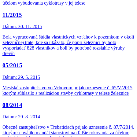
účelom vybudovania cyklotrasy v jej telese
11/2015
Dátum:
30. 11. 2015
Bola vypracovaná štúdia vlastníckych vzťahov k pozemkom v okolí
železničnej trate, kde sa ukázalo, že popri železnici by bolo
vysporiadať 828 vlastníkov a boli by potrebné rozsiahle výruby
drevín
05/2015
Dátum:
29. 5. 2015
Mestské zastupiteľstvo vo Vrbovom prijalo uznesenie č. 65/V/2015,
ktorým súhlasilo s realizáciou stavby cyklotrasy v telese železnice
08/2014
Dátum:
29. 8. 2014
Obecné zastupiteľstvo v Trebaticiach prijalo uznesenie č. 87/7/2014,
ktorým schválilo mandát starostovi na ďalšie rokovania za účelom