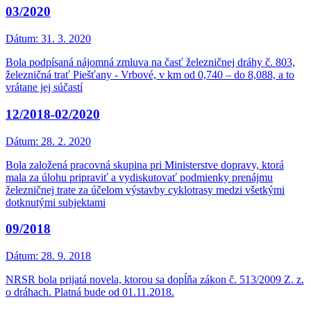
03/2020
Dátum:
31. 3. 2020
Bola podpísaná nájomná zmluva na časť železničnej dráhy č. 803,
železničná trať Piešťany - Vrbové, v km od 0,740 – do 8,088, a to
vrátane jej súčastí
12/2018-02/2020
Dátum:
28. 2. 2020
Bola založená pracovná skupina pri Ministerstve dopravy, ktorá
mala za úlohu pripraviť a vydiskutovať podmienky prenájmu
železničnej trate za účelom výstavby cyklotrasy medzi všetkými
dotknutými subjektami
09/2018
Dátum:
28. 9. 2018
NRSR bola prijatá novela, ktorou sa dopĺňa zákon č. 513/2009 Z. z.
o dráhach. Platná bude od 01.11.2018.