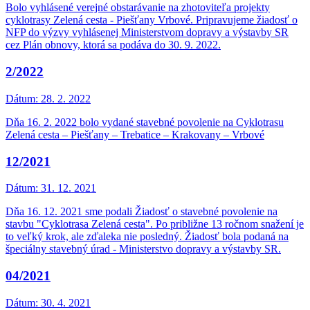
Bolo vyhlásené verejné obstarávanie na zhotoviteľa projekty
cyklotrasy Zelená cesta - Piešťany Vrbové. Pripravujeme žiadosť o
NFP do výzvy vyhlásenej Ministerstvom dopravy a výstavby SR
cez Plán obnovy, ktorá sa podáva do 30. 9. 2022.
2/2022
Dátum:
28. 2. 2022
Dňa 16. 2. 2022 bolo vydané stavebné povolenie na Cyklotrasu
Zelená cesta – Piešťany – Trebatice – Krakovany – Vrbové
12/2021
Dátum:
31. 12. 2021
Dňa 16. 12. 2021 sme podali Žiadosť o stavebné povolenie na
stavbu "Cyklotrasa Zelená cesta". Po približne 13 ročnom snažení je
to veľký krok, ale zďaleka nie posledný. Žiadosť bola podaná na
špeciálny stavebný úrad - Ministerstvo dopravy a výstavby SR.
04/2021
Dátum:
30. 4. 2021