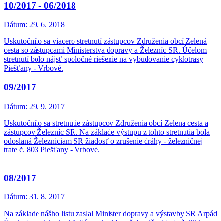
10/2017 - 06/2018
Dátum:
29. 6. 2018
Uskutočnilo sa viacero stretnutí zástupcov Združenia obcí Zelená
cesta so zástupcami Ministerstva dopravy a Železníc SR. Účelom
stretnutí bolo nájsť spoločné riešenie na vybudovanie cyklotrasy
Piešťany - Vrbové.
09/2017
Dátum:
29. 9. 2017
Uskutočnilo sa stretnutie zástupcov Združenia obcí Zelená cesta a
zástupcov Železníc SR. Na základe výstupu z tohto stretnutia bola
odoslaná Železniciam SR žiadosť o zrušenie dráhy - železničnej
trate č. 803 Piešťany - Vrbové.
08/2017
Dátum:
31. 8. 2017
Na základe nášho listu zaslal Minister dopravy a výstavby SR Arpád