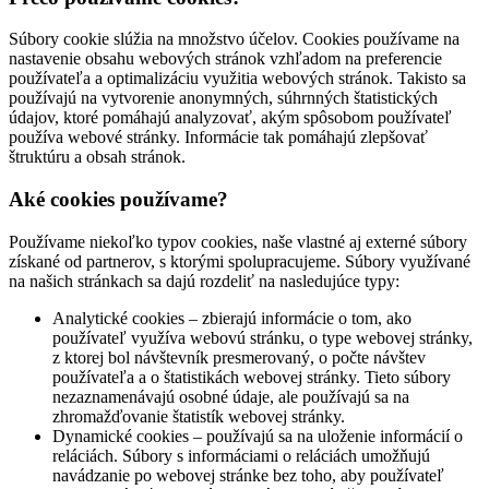
Súbory cookie slúžia na množstvo účelov. Cookies používame na
nastavenie obsahu webových stránok vzhľadom na preferencie
používateľa a optimalizáciu využitia webových stránok. Takisto sa
používajú na vytvorenie anonymných, súhrnných štatistických
údajov, ktoré pomáhajú analyzovať, akým spôsobom používateľ
používa webové stránky. Informácie tak pomáhajú zlepšovať
štruktúru a obsah stránok.
Aké cookies používame?
Používame niekoľko typov cookies, naše vlastné aj externé súbory
získané od partnerov, s ktorými spolupracujeme. Súbory využívané
na našich stránkach sa dajú rozdeliť na nasledujúce typy:
Analytické cookies – zbierajú informácie o tom, ako
používateľ využíva webovú stránku, o type webovej stránky,
z ktorej bol návštevník presmerovaný, o počte návštev
používateľa a o štatistikách webovej stránky. Tieto súbory
nezaznamenávajú osobné údaje, ale používajú sa na
zhromažďovanie štatistík webovej stránky.
Dynamické cookies – používajú sa na uloženie informácií o
reláciách. Súbory s informáciami o reláciách umožňujú
navádzanie po webovej stránke bez toho, aby používateľ