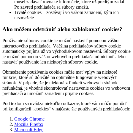
musel zadávať rovnaké informácie, ktoré už predtým zadal.
Po zavretí prehliadača sa súbory zmažú.
Trvalé cookies – zostávajú vo vašom zariadení, kým ich
nezmažete.
Ako môžem odstrániť alebo zablokovať cookies?
Používanie súborov cookie je možné nastaviť pomocou vášho
internetového prehliadača. Väčšina prehliadačov súbory cookie
automaticky prijíma už vo východiskovom nastavení. Súbory cookie
je možné pomocou vášho webového prehliadača odmietnuť alebo
nastaviť používanie len niektorých súborov cookie.
Obmedzenie používania cookies môže mať vplyv na niektoré
funkcie, ktoré sú dôležité na optimálne fungovanie webových
stránok. V prípade, že je niektorá z funkcií webových stránok
nefunkčná, je vhodné skontrolovať nastavenie cookies vo webovom
prehliadači a umožniť zariadeniu prijatie cookies.
Pod textom sa uvádza niekoľko odkazov, ktoré vám môžu pomôcť
pri konfigurácii „cookies“ v najčastejšie používaných prehliadačoch:
Google Chrome
Mozilla Firefox
Microsoft Edge