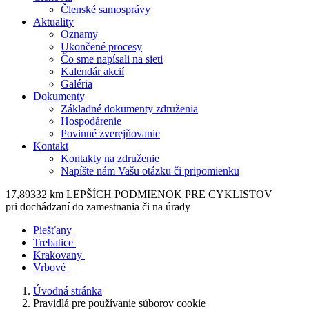
Členské samosprávy
Aktuality
Oznamy
Ukončené procesy
Čo sme napísali na sieti
Kalendár akcií
Galéria
Dokumenty
Základné dokumenty združenia
Hospodárenie
Povinné zverejňovanie
Kontakt
Kontakty na združenie
Napíšte nám Vašu otázku či pripomienku
17,89332 km LEPŠÍCH PODMIENOK PRE CYKLISTOV
pri dochádzaní do zamestnania či na úrady
Piešťany
Trebatice
Krakovany
Vrbové
Úvodná stránka
Pravidlá pre používanie súborov cookie