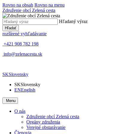
Rovno na obsah
Rovno na menu
Združenie obcí Zelená cesta
Hľadaný výraz
Hľadať
rozšírené vyhľadávanie
+421 908 782 198
info@zelenacesta.sk
SK
Slovensky
SK
Slovensky
EN
English
Menu
O nás
Združenie obcí Zelená cesta
Orgány združenia
Verejné obstarávanie
Členovia