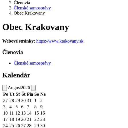
Členovia
Členské samosprávy
Obec Krakovany
Obec Krakovany
Webové stránky:
https://www.krakovany.sk
Členovia
Členské samosprávy
Kalendár
August
2026
Po
Ut
St
Št
Pia
So
Ne
27
28
29
30
31
1
2
3
4
5
6
7
8
9
10
11
12
13
14
15
16
17
18
19
20
21
22
23
24
25
26
27
28
29
30