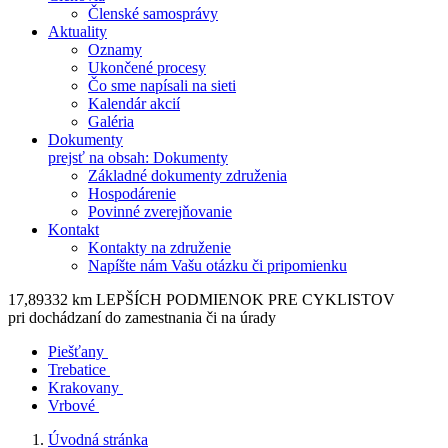
Členské samosprávy
Aktuality
Oznamy
Ukončené procesy
Čo sme napísali na sieti
Kalendár akcií
Galéria
Dokumenty
prejsť na obsah: Dokumenty
Základné dokumenty združenia
Hospodárenie
Povinné zverejňovanie
Kontakt
Kontakty na združenie
Napíšte nám Vašu otázku či pripomienku
17,89332 km LEPŠÍCH PODMIENOK PRE CYKLISTOV
pri dochádzaní do zamestnania či na úrady
Piešťany
Trebatice
Krakovany
Vrbové
Úvodná stránka