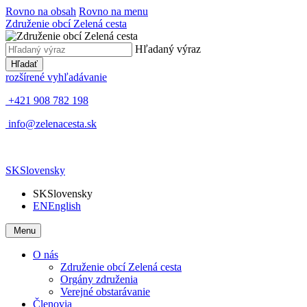
Rovno na obsah
Rovno na menu
Združenie obcí Zelená cesta
Hľadaný výraz
Hľadať
rozšírené vyhľadávanie
+421 908 782 198
info@zelenacesta.sk
SK
Slovensky
SK
Slovensky
EN
English
Menu
O nás
Združenie obcí Zelená cesta
Orgány združenia
Verejné obstarávanie
Členovia