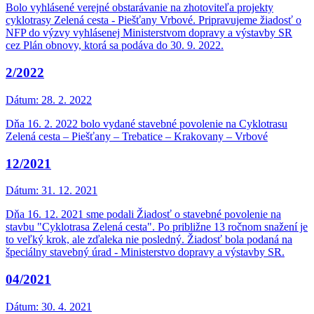
Bolo vyhlásené verejné obstarávanie na zhotoviteľa projekty
cyklotrasy Zelená cesta - Piešťany Vrbové. Pripravujeme žiadosť o
NFP do výzvy vyhlásenej Ministerstvom dopravy a výstavby SR
cez Plán obnovy, ktorá sa podáva do 30. 9. 2022.
2/2022
Dátum:
28. 2. 2022
Dňa 16. 2. 2022 bolo vydané stavebné povolenie na Cyklotrasu
Zelená cesta – Piešťany – Trebatice – Krakovany – Vrbové
12/2021
Dátum:
31. 12. 2021
Dňa 16. 12. 2021 sme podali Žiadosť o stavebné povolenie na
stavbu "Cyklotrasa Zelená cesta". Po približne 13 ročnom snažení je
to veľký krok, ale zďaleka nie posledný. Žiadosť bola podaná na
špeciálny stavebný úrad - Ministerstvo dopravy a výstavby SR.
04/2021
Dátum:
30. 4. 2021