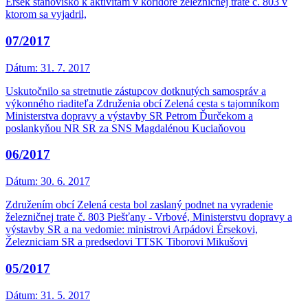
Érsek stanovisko k aktivitám v koridore železničnej trate č. 803 v
ktorom sa vyjadril,
07/2017
Dátum:
31. 7. 2017
Uskutočnilo sa stretnutie zástupcov dotknutých samospráv a
výkonného riaditeľa Združenia obcí Zelená cesta s tajomníkom
Ministerstva dopravy a výstavby SR Petrom Ďurčekom a
poslankyňou NR SR za SNS Magdalénou Kuciaňovou
06/2017
Dátum:
30. 6. 2017
Združením obcí Zelená cesta bol zaslaný podnet na vyradenie
železničnej trate č. 803 Piešťany - Vrbové, Ministerstvu dopravy a
výstavby SR a na vedomie: ministrovi Arpádovi Érsekovi,
Železniciam SR a predsedovi TTSK Tiborovi Mikušovi
05/2017
Dátum:
31. 5. 2017