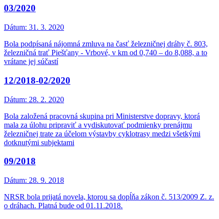
03/2020
Dátum:
31. 3. 2020
Bola podpísaná nájomná zmluva na časť železničnej dráhy č. 803,
železničná trať Piešťany - Vrbové, v km od 0,740 – do 8,088, a to
vrátane jej súčastí
12/2018-02/2020
Dátum:
28. 2. 2020
Bola založená pracovná skupina pri Ministerstve dopravy, ktorá
mala za úlohu pripraviť a vydiskutovať podmienky prenájmu
železničnej trate za účelom výstavby cyklotrasy medzi všetkými
dotknutými subjektami
09/2018
Dátum:
28. 9. 2018
NRSR bola prijatá novela, ktorou sa dopĺňa zákon č. 513/2009 Z. z.
o dráhach. Platná bude od 01.11.2018.