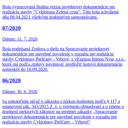
Bola vypracovaná finálna verzia projektovej dokumentácie pre
realizáciu stavby "Cyklotrasa Zelená cesta". Táto bola schválená
dňa 08.04.2021 všetkými dotknutými samosprávami.
07/2020
Dátum:
31. 7. 2020
Bola podpísaná Zmluva o dielo na Spracovanie projektovej
dokumentácie pre stavebné povolenie v rozsahu pre realizáciu
stavby Cyklotrasy Piešťany - Vrbové, s víťaznou firmou Nvia, s.r.o.,
ktorá má podľa zmluvy povinnosť predložiť hotovú dokumentáciu
najneskôr do 18.09.2020.
06/2020
Dátum:
30. 6. 2020
Sa uskutočnila súťaž o zákazku s nízkou hodnotou podľa § 117 a
ustanovení zák. 343/2015 Z. z. o verejnom obstarávaní a o zmene a
doplnení niektorých zákonov na predmet zákazky „Spracovanie
projektovej dokumentácie pre stavebné povolenie v rozsahu pre
realizáciu stavby Cyklotrasy Piešťany – Vrbové“