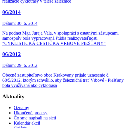
realizácie cyklotrasy v telese železnice
06/2014
Dátum:
30. 6. 2014
Na podnet Mgr. Juraja Vala, v spolupráci s ostatnými zástupcami
samospráv bola vypracovaná štúdia realizovateľnosti
"CYKLISTICKÁ CESTIČKA VRBOVÉ-PIEŠŤANY"
06/2012
Dátum:
29. 6. 2012
Obecné zastupiteľstvo obce Krakovany prijalo uznesenie č.
68/5/2012, ktorým schválilo, aby železničná trať Vrbové - Piešťany
bola využívaná ako cyklotrasa
Aktuality
Oznamy
Ukončené procesy
Čo sme napísali na sieti
Kalendár akcií