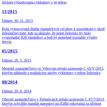
účelom vybudovania cyklotrasy v jej telese
11/2015
Dátum:
30. 11. 2015
Bola vypracovaná štúdia vlastníckych vzťahov k pozemkom v okolí
železničnej trate, kde sa ukázalo, že popri železnici by bolo
vysporiadať 828 vlastníkov a boli by potrebné rozsiahle výruby
drevín
05/2015
Dátum:
29. 5. 2015
Mestské zastupiteľstvo vo Vrbovom prijalo uznesenie č. 65/V/2015,
ktorým súhlasilo s realizáciou stavby cyklotrasy v telese železnice
08/2014
Dátum:
29. 8. 2014
Obecné zastupiteľstvo v Trebaticiach prijalo uznesenie č. 87/7/2014,
ktorým schválilo mandát starostovi na ďalšie rokovania za účelom