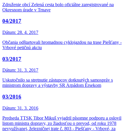
Združenie obcí Zelená cesta bolo oficiálne zaregistrované na
Okresnom úrade v Trnave
04/2017
Dátum:
28. 4. 2017
Občania odštartovali hromadnou cyklojazdou na trase Piešťany -
Vrbové petičnú akciu
03/2017
Dátum:
31. 3. 2017
Uskutočnilo sa stretnutie zástupcov dotknutých samospráv s
ministrom dopravy a výstavby SR Arpádom Érsekom
03/2016
Dátum:
31. 3. 2016
Predseda TTSK Tibor Mikuš vyjadril písomne podporu a oslovil
listom ministra dopravy, zo žiadosťou o prevod, od roku 1978
nevyužívanej, železničnej trate č. 803 - Piešťany - Vrbové, za