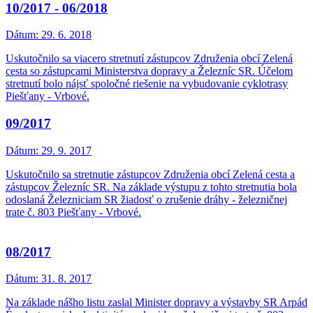
10/2017 - 06/2018
Dátum:
29. 6. 2018
Uskutočnilo sa viacero stretnutí zástupcov Združenia obcí Zelená
cesta so zástupcami Ministerstva dopravy a Železníc SR. Účelom
stretnutí bolo nájsť spoločné riešenie na vybudovanie cyklotrasy
Piešťany - Vrbové.
09/2017
Dátum:
29. 9. 2017
Uskutočnilo sa stretnutie zástupcov Združenia obcí Zelená cesta a
zástupcov Železníc SR. Na základe výstupu z tohto stretnutia bola
odoslaná Železniciam SR žiadosť o zrušenie dráhy - železničnej
trate č. 803 Piešťany - Vrbové.
08/2017
Dátum:
31. 8. 2017
Na základe nášho listu zaslal Minister dopravy a výstavby SR Arpád