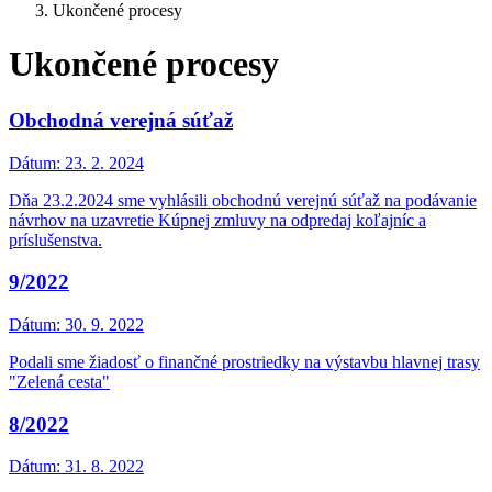
Ukončené procesy
Ukončené procesy
Obchodná verejná súťaž
Dátum:
23. 2. 2024
Dňa 23.2.2024 sme vyhlásili obchodnú verejnú súťaž na podávanie
návrhov na uzavretie Kúpnej zmluvy na odpredaj koľajníc a
príslušenstva.
9/2022
Dátum:
30. 9. 2022
Podali sme žiadosť o finančné prostriedky na výstavbu hlavnej trasy
"Zelená cesta"
8/2022
Dátum:
31. 8. 2022