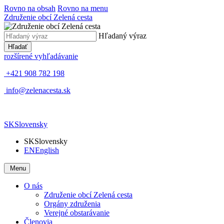
Rovno na obsah
Rovno na menu
Združenie obcí Zelená cesta
Hľadaný výraz
Hľadať
rozšírené vyhľadávanie
+421 908 782 198
info@zelenacesta.sk
SK
Slovensky
SK
Slovensky
EN
English
Menu
O nás
Združenie obcí Zelená cesta
Orgány združenia
Verejné obstarávanie
Členovia