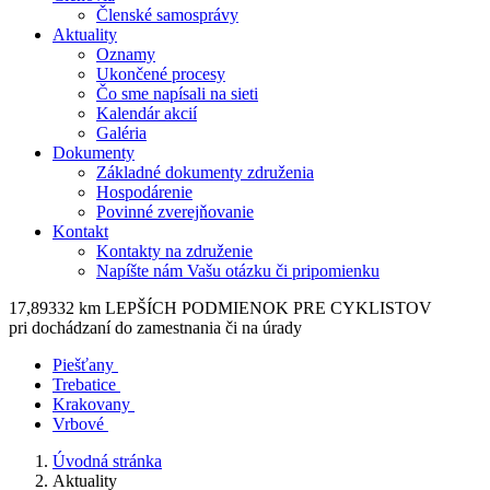
Členské samosprávy
Aktuality
Oznamy
Ukončené procesy
Čo sme napísali na sieti
Kalendár akcií
Galéria
Dokumenty
Základné dokumenty združenia
Hospodárenie
Povinné zverejňovanie
Kontakt
Kontakty na združenie
Napíšte nám Vašu otázku či pripomienku
17,89332 km LEPŠÍCH PODMIENOK PRE CYKLISTOV
pri dochádzaní do zamestnania či na úrady
Piešťany
Trebatice
Krakovany
Vrbové
Úvodná stránka
Aktuality